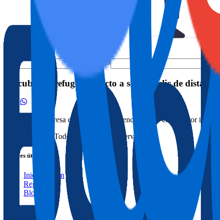
Descubre tu refugio perfecto a solo un clic de distancia
Somos una empresa con amplia experiencia <br /> en el sector inmobil
© 2025 Dygav. Todos los derechos reservados.
Enlaces útiles
Iniciar sesión
Registrarse
Blog
Políticas