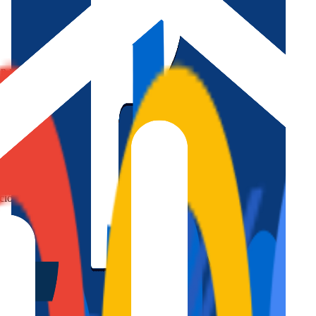
En muchos casos, para alquilar una vivienda como alojamiento turístico 
udiar la vivienda antes de publicarla.
tico?
+
cia?
+
ación?
+