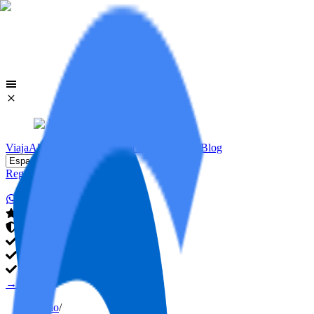
Viaja
Alojamientos
Viviendas
Licencias VUT
Blog
Register
Login
→
→
Inicio
/