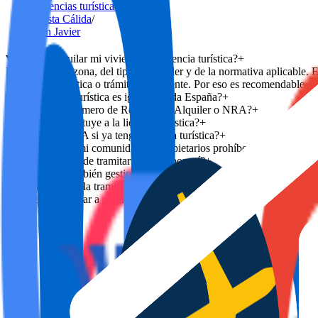
Licencias turísticas
/
Costa Cálida
/
San Javier
¿Puedo alquilar mi vivienda sin licencia turística?
+
Depende de la zona, del tipo de alquiler y de la normativa aplicable. 
inscripción turística o trámite equivalente. Por eso es recomendable est
¿La licencia turística es igual en toda España?
+
¿Qué es el Número de Registro de Alquiler o NRA?
+
¿El NRA sustituye a la licencia turística?
+
¿Necesito NRA si ya tengo licencia turística?
+
¿Qué pasa si mi comunidad de propietarios prohíbe el alquiler turís
¿DYGAV puede tramitar el NRA por mí?
+
¿DYGAV también gestiona la vivienda después de tramitar la licen
¿Cuánto tarda la tramitación?
+
¿Puedo empezar a alquilar justo después de presentar la document