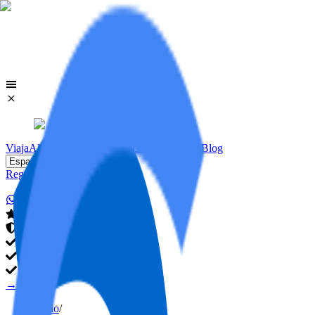
Viaja
Alojamientos
Viviendas
Licencias VUT
Blog
Register
Login
→
→
Inicio
/