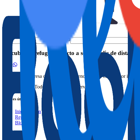
Descubre tu refugio perfecto a solo un clic de distancia
Somos una empresa con amplia experiencia <br /> en el sector inmobil
© 2025 Dygav. Todos los derechos reservados.
Enlaces útiles
Iniciar sesión
Registrarse
Blog
Políticas