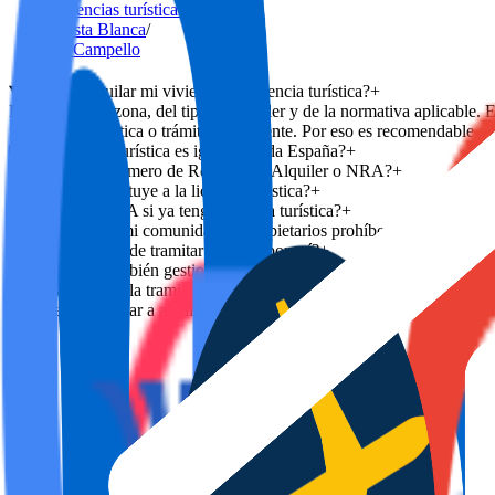
Licencias turísticas
/
Costa Blanca
/
El Campello
¿Puedo alquilar mi vivienda sin licencia turística?
+
Depende de la zona, del tipo de alquiler y de la normativa aplicable. 
inscripción turística o trámite equivalente. Por eso es recomendable est
¿La licencia turística es igual en toda España?
+
¿Qué es el Número de Registro de Alquiler o NRA?
+
¿El NRA sustituye a la licencia turística?
+
¿Necesito NRA si ya tengo licencia turística?
+
¿Qué pasa si mi comunidad de propietarios prohíbe el alquiler turís
¿DYGAV puede tramitar el NRA por mí?
+
¿DYGAV también gestiona la vivienda después de tramitar la licen
¿Cuánto tarda la tramitación?
+
¿Puedo empezar a alquilar justo después de presentar la document