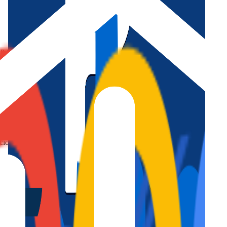
En muchos casos, para alquilar una vivienda como alojamiento turístico 
udiar la vivienda antes de publicarla.
tico?
+
cia?
+
ación?
+