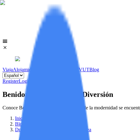
Viaja
Alojamientos
Viviendas
Licencias VUT
Blog
Register
Login
Benidorm: Innovación y Diversión
Conoce Benidorm, una ciudad única donde la modernidad se encuentra
Inicio
/
Blog
/
Donde Alojarse Benidorm Calpe Altea