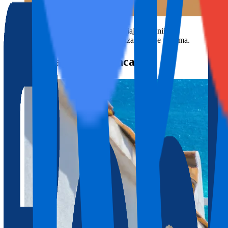
Cerca de la playa
: práctico si viajas con niños.
Zonas con vistas
: ideal si priorizas paisaje y calma.
Altea: escapada con encanto