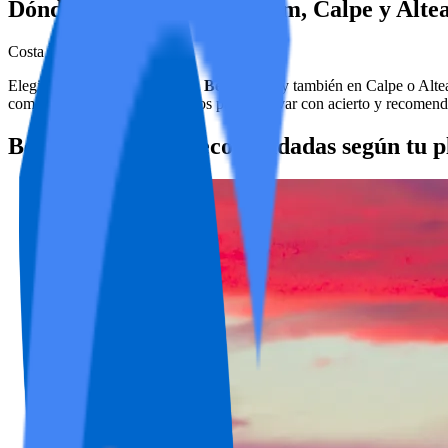
Dónde alojarse en Benidorm, Calpe y Altea
Costa Blanca
Elegir bien
dónde alojarse en Benidorm
(y también en Calpe o Altea
comparativa por zonas, consejos para reservar con acierto y recomend
Benidorm: zonas recomendadas según tu p