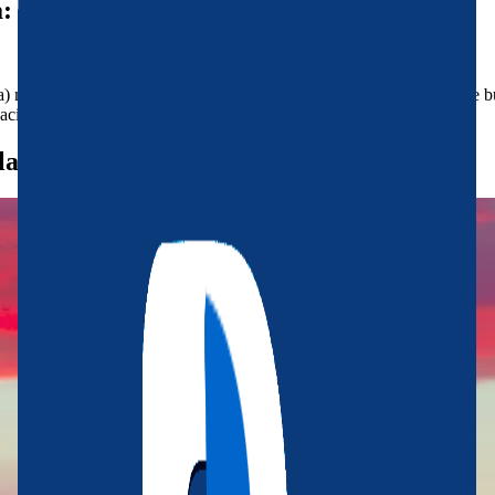
: zonas y consejos para reservar
) marca la diferencia: no es lo mismo venir por playa y ambiente que b
aciones de alojamientos para cada plan.
lan