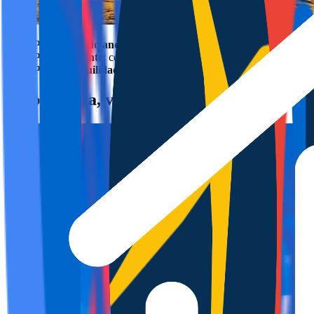
Para ir a todo andando
: zona céntrica y paseo.
Para ambiente
: cerca de zonas con ocio nocturno.
Para tranquilidad
: áreas algo más alejadas del núcleo.
Calpe: playa, vistas y planes en familia