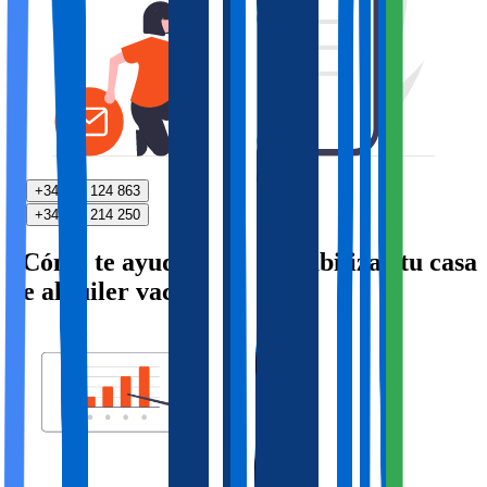
+34 614 124 863
+34 614 214 250
¿Cómo te ayudamos a rentabilizar tu casa
de alquiler vacacional?