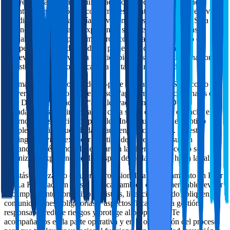
A nivel operativo, un alquiler vacacional requiere consistencia:
inventario, reposición de consumibles, mantenimiento preventivo,
coordinación de lavandería y revisiones tras cada estancia. Si la
vivienda se descuida, la experiencia se resiente y las reseñas lo
reflejan. Por eso implantamos protocolos para cada cambio de
huésped, controles de calidad y planes de actuación ante
imprevistos. Una vivienda turística bien gestionada funciona como
un sistema, no como una cadena de tareas improvisadas.
Además, un buen contenido on-page ayuda tanto al SEO como a la
conversión. Cuando alguien busca “apartamentos vacacionales en
Pilar De La Horadada” o “alquiler vacacional Pilar De La
Horadada”, espera información clara sobre el tipo de estancia, el
entorno y los servicios disponibles. Incluir un texto descriptivo
completo y útil reduce dudas y aumenta la confianza. En estas
landings conviene explicar qué tipo de viviendas se suelen
demandar, qué comodidades marcan la diferencia, y cómo se
organiza la experiencia del huésped desde la reserva hasta la salida.
Si estás empezando o quieres profesionalizar tu alojamiento en Pilar
De La Horadada en Costa Blanca, también es recomendable revisar
el cumplimiento normativo: registros, licencias cuando apliquen,
comunicaciones obligatorias y aspectos fiscales. Una gestión
responsable reduce riesgos y protege al propietario. Te
acompañamos en la parte operativa y en la orientación del proceso