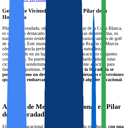
Gestión de Viviendas Turísticas en Pilar de la
Horadada
Pilar de la Horadada, situado en el extremo sur de la Costa Blanca,
es un destino destacado por sus extensas playas de arena fina, su
tranquilo entorno residencial y su cercanía a varios campos de golf
de renombre. Este municipio fronterizo con la Región de Murcia
ofrece una mezcla perfecta de ocio, cultura y naturaleza,
convirtiéndolo en un lugar ideal tanto para vacaciones relajantes
como activas. Su puerto deportivo, playas galardonadas y rutas
ciclistas y de senderismo lo hacen especialmente atractivo para
familias y deportistas. Por todo esto,
Pilar de la Horadada se
posiciona como un destino ideal para propietarios e inversiones
que decidan embarcarse en el mercado del alquiler vacacional
.
Análisis de Mercado Vacacional en Pilar
de la Horadada
El mercado vacacional en Pilar de la Horadada es robusto,
con una