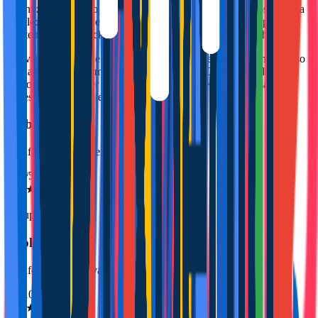
garantiza un servicio integral y profesional. Nos ocupamos de cada
detalle: publicación en plataformas líderes, marketing, limpieza,
mantenimiento, check-in digital y atención al huésped 24 h.
Las valoraciones que recibimos son prueba de nuestro compromiso
con la calidad, la comodidad y la seguridad. Cada propiedad se
gestiona para ofrecer experiencias memorables y maximizar los
ingresos de los propietarios.
Airbnb
Plataforma de alquiler
4.81
/5
★
★
★
★
★
Superanfitrión
Booking.com
Plataforma de reservas
9.3
/10
★
★
★
★
★