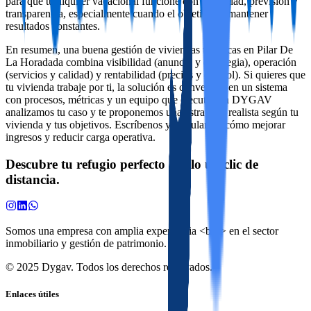
para que tu alquiler vacacional funcione con seguridad, previsión y
transparencia, especialmente cuando el objetivo es mantener
resultados constantes.
En resumen, una buena gestión de viviendas turísticas en Pilar De
La Horadada combina visibilidad (anuncio y estrategia), operación
(servicios y calidad) y rentabilidad (precios y control). Si quieres que
tu vivienda trabaje por ti, la solución es convertirla en un sistema
con procesos, métricas y un equipo que ejecute. En DYGAV
analizamos tu caso y te proponemos una estrategia realista según tu
vivienda y tus objetivos. Escríbenos y calculamos cómo mejorar
ingresos y reducir carga operativa.
Descubre tu refugio perfecto a solo un clic de
distancia.
Somos una empresa con amplia experiencia <br /> en el sector
inmobiliario y gestión de patrimonio.
© 2025 Dygav. Todos los derechos reservados.
Enlaces útiles