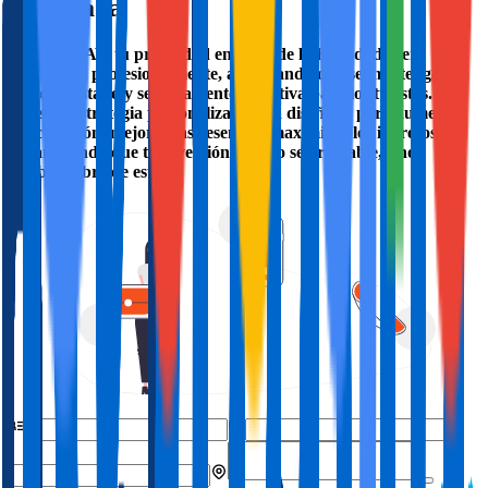
Horadada
Con DYGAV, tu propiedad en Pilar de la Horadada será
gestionada profesionalmente, asegurando que se mantenga en
perfecto estado y sea altamente atractiva para los turistas.
Nuestra estrategia personalizada está diseñada para aumentar
la ocupación, mejorar las reseñas y maximizar los ingresos,
garantizando que tu inversión no solo sea rentable, sino
también libre de estrés.