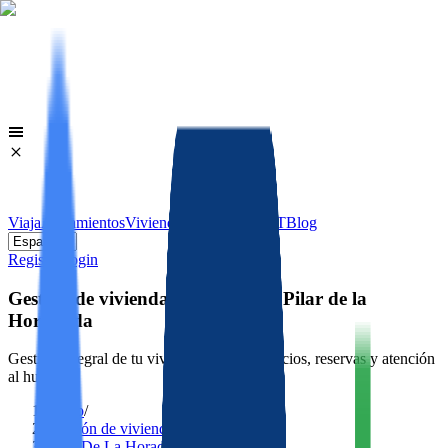
Viaja
Alojamientos
Viviendas
Licencias VUT
Blog
Register
Login
Gestión de viviendas turísticas en Pilar de la
Horadada
Gestión integral de tu vivienda turística: precios, reservas y atención
al huésped.
Inicio
/
Gestión de viviendas turísticas
/
Pilar De La Horadada