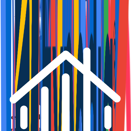
Nuestras Valoraciones
La
gestión de alquiler de viviendas turísticas
con
DYGAV