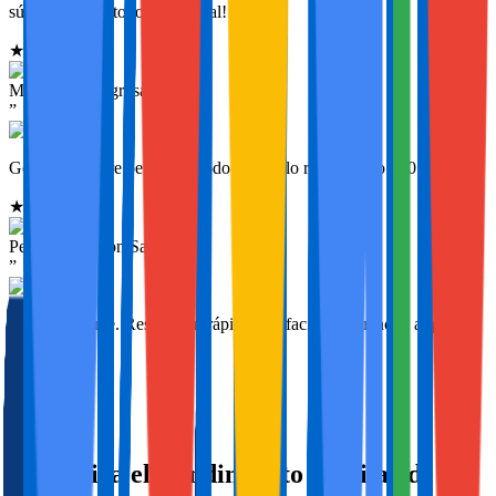
súper rápido y todo fenomenal!
★
★
★
★
★
Mariano Torregrosa Arranz
”
Gestión siempre perfecta y todo genial, lo recomiendo 100 x 100.
★
★
★
★
★
Pedro Jose Leon Saiz
”
Trato excelente. Responden rápido y te facilitan mucho el alquiler.
★
★
★
★
★
la charana
Maximiza el Rendimiento en Pilar de la