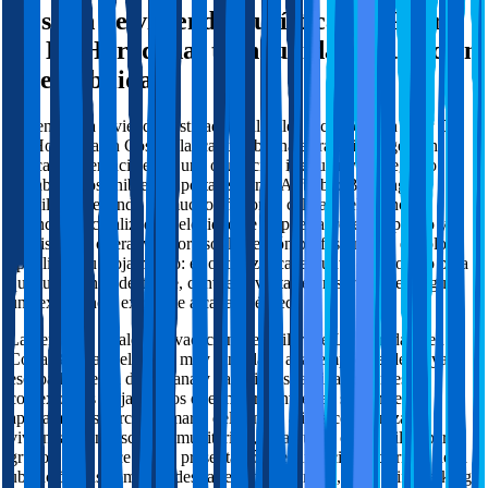
Gestión de viviendas turísticas en
Pilar
De La Horadada
: tranquilidad, ocupación
y rentabilidad
Si tienes una vivienda destinada al alquiler vacacional en Pilar De
La Horadada en Costa Blanca, una buena estrategia de gestión
marca la diferencia entre una ocupación irregular y un negocio
rentable y sostenible. En portales como Airbnb o Booking la
visibilidad depende de muchos factores: calidad del anuncio,
calendario actualizado, velocidad de respuesta, reseñas, precio y
consistencia operativa. Por eso, la gestión profesional no es solo
“publicar” tu alojamiento: es optimizar cada punto del proceso para
que tu vivienda destaque, convierta visitas en reservas y entregue
una experiencia excelente a cada huésped.
La demanda de alquiler vacacional en Pilar De La Horadada en
Costa Blanca suele estar muy vinculada a la temporada de playa,
escapadas de fin de semana y vacaciones familiares. En este
contexto, los alojamientos que mejor convierten suelen ser
apartamentos cerca del mar o del centro, áticos con terraza,
viviendas con piscina comunitaria y, en algunos casos, villas para
grupos. Esto hace que la presentación del anuncio, la claridad de la
ubicación, las comodidades (aire acondicionado, buen wifi, parking)