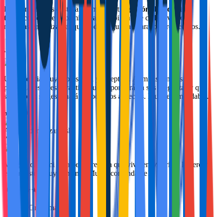
Los comentarios destacan cómo nuestra
gestión de alquiler
turístico
permite maximizar la rentabilidad de cada vivienda
mientras garantiza tranquilidad y seguridad para los propietarios.
”
Una agencia muy profesional y receptiva. Administran mis
propiedades y les garantizo que responderán a sus preguntas y que
su negocio se gestionará en todos los aspectos. Muy recomendable.
★
★
★
★
★
Aleksandar Lazarevski
”
Me gestionan mi casa de Torrevieja que vivo en Madrid y la verdad
es que estoy muy contenta. Muy recomendable!
★
★
★
★
★
Rebeca Grundman
”