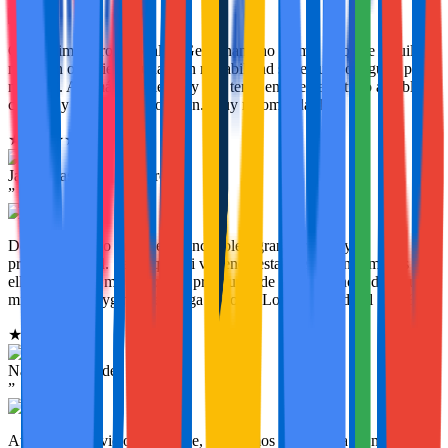
Grandísimos profesionales. Gestionan uno de mis pisos de alquiler y
me están obteniendo una gran rentabilidad sin esfuerzo alguno por
mi parte. Además también hay que tener en cuenta el trato amable y
cercano y su plena disposición. Muy recomendables!!
★
★
★
★
★
Javier Casanova Navarro
”
Desde el minuto uno fueron increíbles, gran cercanía y
profesionalidad. Sabía que mi vivienda estaría en buenas manos con
ellos, ahora no me tengo que preocupar de nada a la hora de alquilar
mi vivienda, Dygav se encarga de todo. Lo recomiendo al 100%
★
★
★
★
★
Nadine Fernández
”
Atención y servicio impecable, alquilamos la vivienda de mis padres