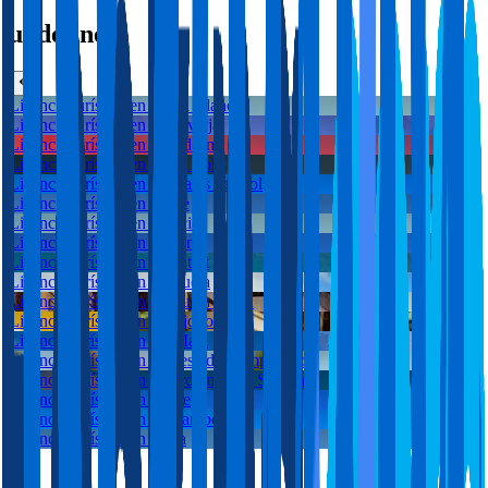
undefined
Licencia turística en
Costa Blanca
Licencia turística en
Torrevieja
Licencia turística en
Benidorm
Licencia turística en
Santa Pola
Licencia turística en
Arenales del Sol
Licencia turística en
Elche
Licencia turística en
Murcia
Licencia turística en
Alicante
Licencia turística en
Finestrat
Licencia turística en
Orihuela
Licencia turística en
Orihuela Costa
Licencia turística en
Villajoyosa
Licencia turística en
La Mata
Licencia turística en
Dehesa de Campoamor
Licencia turística en
Guardamar del Segura
Licencia turística en
Calpe
Licencia turística en
El Campello
Licencia turística en
Altea