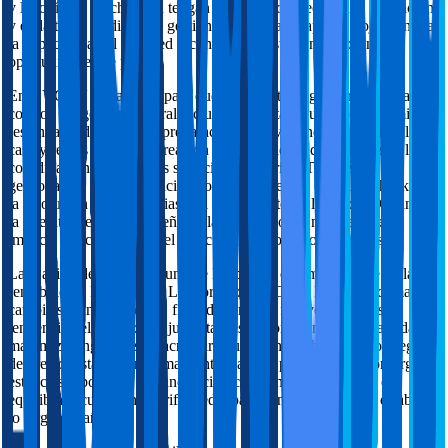
y la logística de check-in tengan un impacto directo en la ocupación
y en la tarifa media. Una gestión profesional adapta el alojamiento a
la expectativa del huésped y convierte la estacionalidad en
oportunidades de precio.
En DYGAV trabajamos para que el propietario gane tranquilidad y
control. La gestión integral incluye la puesta a punto del alojamiento
(estándares de limpieza, preparación de la vivienda, manual de la
casa y reglas claras), la creación u optimización de anuncios, y la
coordinación de todos los servicios necesarios. También
gestionamos la comunicación con el huésped, el check-in/check-out,
la resolución de incidencias y el seguimiento de la calidad. Cuando
la operativa está bien diseñada, las valoraciones mejoran y eso
impacta directamente en el posicionamiento de los anuncios.
La fijación de precios es uno de los puntos que más influye en la
rentabilidad. En Pilar De La Horadada en Costa Blanca la demanda
cambia según temporada, fines de semana, festivos, eventos y
tendencia del mercado. Ajustar tarifas de forma inteligente ayuda a
maximizar ingresos sin sacrificar ocupación. Trabajamos con reglas
de precio, estancias mínimas, anticipación, promociones por largas
estancias y políticas de cancelación coherentes. El objetivo es
equilibrar ocupación y tarifa media para generar resultados estables a
lo largo del año.