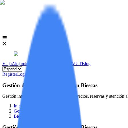
Viaja
Alojamientos
Viviendas
Licencias VUT
Blog
Register
Login
Gestión de viviendas turísticas en Biescas
Gestión integral de tu vivienda turística: precios, reservas y atención 
Inicio
/
Gestión de viviendas turísticas
/
Biescas
Gestión de viviendas turísticas en Biescas