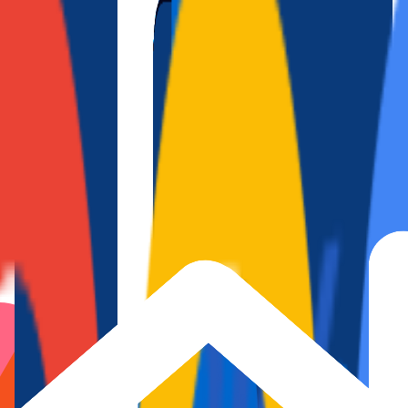
en Biescas
 las preferencias de los viajeros actuales, buscando ubicaciones estra
de atraer tanto a amantes de la naturaleza como a aficionados a deportes 