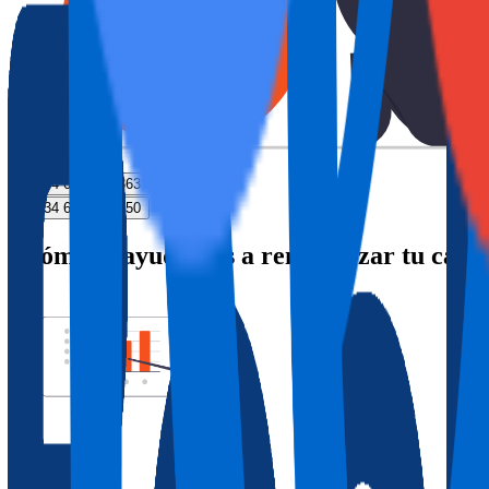
+34 614 124 863
+34 614 214 250
¿Cómo te ayudamos a rentabilizar tu casa 