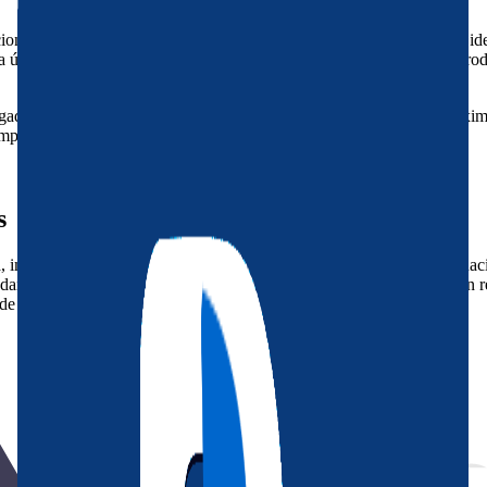
ional de Ordesa y Monte Perdido, se erige como un destino turístico idea
ia única, marcada por la historia y la impresionante naturaleza que lo ro
do histórico, Biescas atrae a visitantes durante todo el año. Su proxim
mplia gama de turistas.
s
 impulsada por la cercanía a pistas de esquí y la belleza del parque n
darse cuando vienen a estos lugares. Las propiedades aquí ofrecen un r
n de forma adecuada y se comercializan estratégicamente.