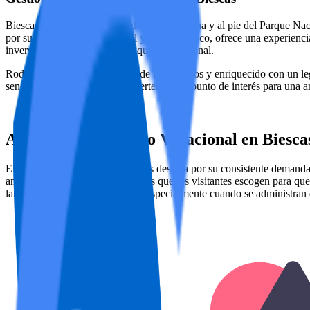
Biescas, situada en la puerta del Valle de Tena y al pie del Parque Nac
por su rico patrimonio cultural y arquitectónico, ofrece una experienc
inversores en el mercado de alquiler vacacional.
Rodeado por la majestuosidad de los Pirineos y enriquecido con un lega
senderismo y ciclismo lo convierten en un punto de interés para una a
Análisis del Mercado Vacacional en Biesca
El mercado vacacional en Biescas destaca por su consistente demanda,
ambos y siendo uno de los lugares que los visitantes escogen para que
largo de las distintas estaciones, especialmente cuando se administra