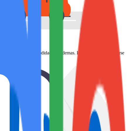
tégicas y ofreciendo comodidades modernas. La inversión debe basarse
de invierno.