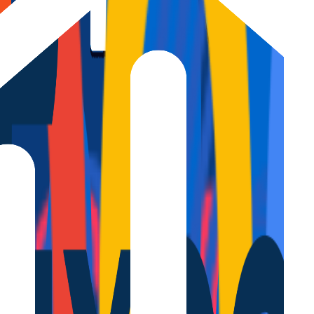
 en Biescas
acacionales en Biescas. Nos encargamos de cada detalle, desde
la obten