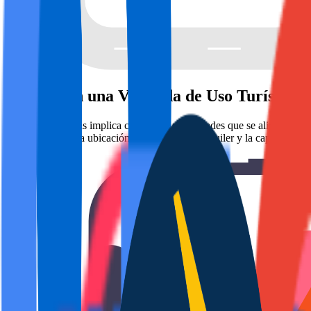
Invertir en una Vivienda de Uso Turístico 
Invertir en Biescas implica considerar propiedades que se alineen con
en el análisis de la ubicación, el potencial de alquiler y la capacidad 