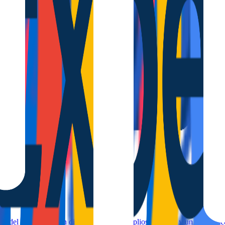
lcón, capacidad para hasta 5 huéspedes y todo lo necesario para disfrut
aya del Acequión, con diseño moderno, amplios espacios y un gran balc