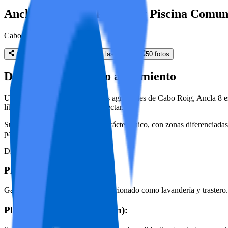
Ancla 8: Terraza Privada y Piscina Comun
Cabo Roig
Compartir
Mostrar todas las fotos
50
fotos
Detalles de tu futuro alojamiento
Ubicada en una de las zonas más agradables de Cabo Roig, Ancla 8 es u
libre o simplemente para desconectar.
Su diseño escalonado le da un carácter único, con zonas diferenciada
para disfrutar en verano.
Distribución de la casa
Planta baja:
Garaje interior actualmente acondicionado como lavandería y trastero
Planta principal (nivel salón):