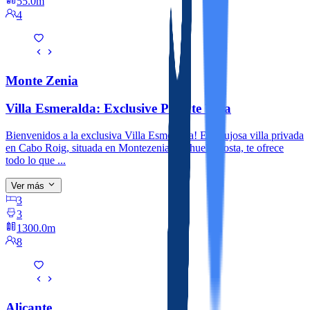
55.0m
4
Monte Zenia
Villa Esmeralda: Exclusive Private Villa
Bienvenidos a la exclusiva Villa Esmeralda! Esta lujosa villa privada
en Cabo Roig, situada en Montezenia, Orihuela Costa, te ofrece
todo lo que ...
Ver más
3
3
1300.0m
8
Alicante