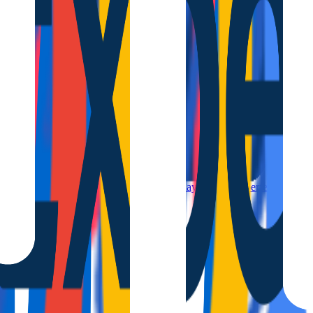
ro, a solo 10 minutos caminando de la playa. El lugar perfecto para dis