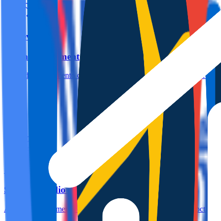
Torrevieja
Molino Apartment
Acogedor apartamento con balcón en la zona del Molino de Torrevieja, 
1
1
0m
4
Santa Pola
Sky Sea Studio Santa Pola
Acogedor apartamento con impresionantes vistas al mar en la octava pl