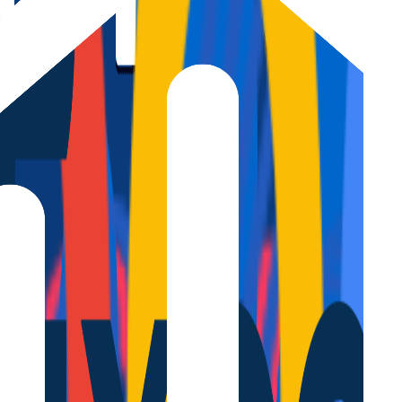
perfecto para disfrutar de una estancia cómoda cerca del centro y las p
anta, perfecto para parejas o pequeñas familias que desean disfrutar de 