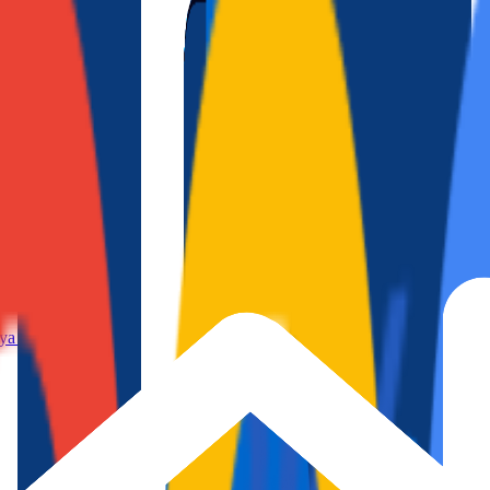
mapa
os
aya del Acequión, con diseño moderno, amplios espacios y un gran balc