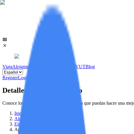
Viaja
Alojamientos
Viviendas
Licencias VUT
Blog
Register
Login
Detalles de tu alojamiento
Conoce los detalles de tu alojamiento, para que puedas hacer una mej
Inicio
/
Alojamientos
/
Elche
/
Apartamento La Casa De La Dama