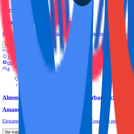
Torrevieja
Apartamento Aldea del Mar
Precioso apartamento en planta baja a solo 100 metros de la Playa de 
Ver más
2
1
0m
4
Almendros, Los (Orihuela-Costa) (Urbanizacion)
Amanecer: Pool & Terrace
Elegante apartamento en La Florida, Orihuela Costa, con piscina, parkin
Ver más