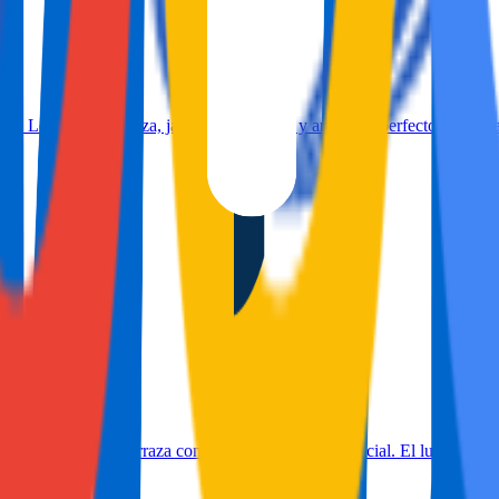
Los Locos, con terraza, jardín comunitario y ambiente perfecto para una
g y una amplia terraza con vistas a la zona residencial. El lugar perfec