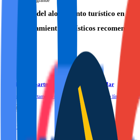
Pueblo grande
Ubicación del alojamiento turístico en el 
Otros alojamientos turísticos recomendad
Torrevieja
Blue Peak Apartment: Diseño Junto al Mar
Espectacular apartamento recién reformado en segunda línea de la Pl
Ver más
3
2
120.1m
5