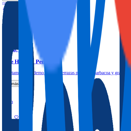
2
2
0.1m
4
Zenia, La
Blue Horizon Penthouse
Apartamento moderno con dos terrazas privadas, barbacoa y gran pisci
Ver más
2
2
0m
4