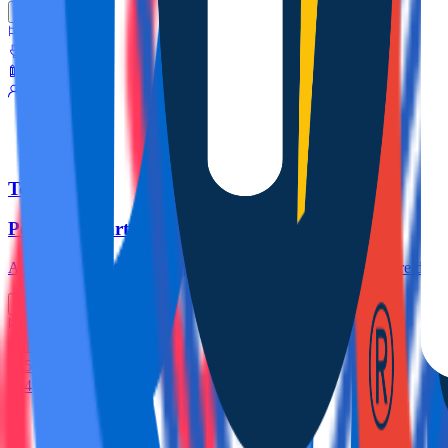
Ver más
2
1
45.0m
4
Torrevieja
Petit Sol Apartament
Acogedor apartamento con piscina en la tranquila zona de Torre del Mo
Ver más
2
1
50.0m
4