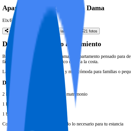
Apartamento La Casa de la Dama
Elx/Elche
Compartir
Mostrar todas las fotos
21
fotos
Detalles de tu futuro alojamiento
Bienvenidos a La Casa de La Dama, un apartamento pensado para descan
fácil acceso tanto al centro histórico como a la costa.
La vivienda es práctica, luminosa y muy cómoda para familias o peq
Dispone de:
2 habitaciones con cama queen de matrimonio
1 habitación con cama individual
1 baño completo
Cocina totalmente equipada con todo lo necesario para tu estancia