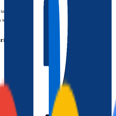
largas.
tener toda la provincia de Alicante a tu alcance.
rístico