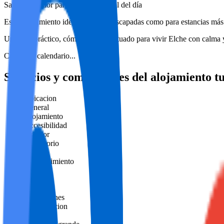
Salón acogedor para relajarte al final del día
Es un alojamiento ideal tanto para escapadas como para estancias más 
Un lugar práctico, cómodo y bien situado para vivir Elche con calma y 
Cargando calendario...
Servicios y comodidades del alojamiento tu
Ubicacion
General
Alojamiento
Accesibilidad
Exterior
Dormitorio
Cocina
Entretenimiento
Internet
Limpieza
Baño
Instalaciones
Climatizacion