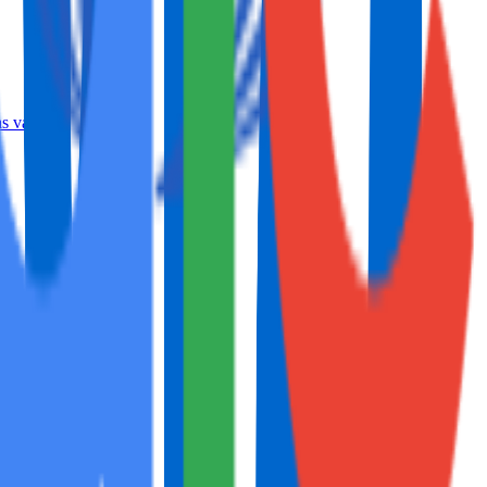
s vac...
to...