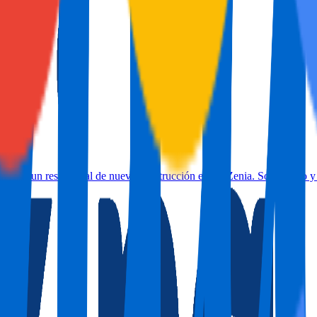
na en un residencial de nueva construcción en La Zenia. Sol, diseño y 