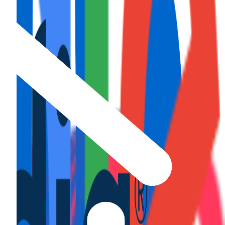
layas...
Sant...