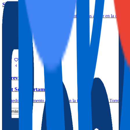
Sky Sea Studio Santa Pola
Acogedor apartamento con impresionantes vistas al mar en la octava pl
Ver más
2
1
45.0m
4
Torrevieja
Petit Sol Apartament
Acogedor apartamento con piscina en la tranquila zona de Torre del Mo
Ver más
2
1
50.0m