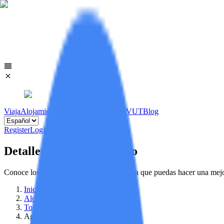
Viaja
Alojamientos
Viviendas
Licencias VUT
Blog
Register
Login
Detalles de tu alojamiento
Conoce los detalles de tu alojamiento, para que puedas hacer una mej
Inicio
/
Alojamientos
/
Torrevieja
/
Aguilas Home