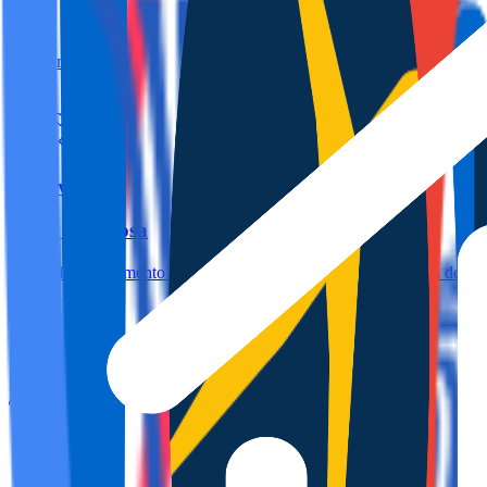
2
1
60.0m
4
Torrevieja
Doña Sinforosa
Acogedor apartamento a solo 2 minutos caminando de la Playa del Acequ
Ver más
2
1
0m
4