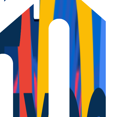
ión, con vistas al parque, terraza cerrada y todo lo necesario para dis