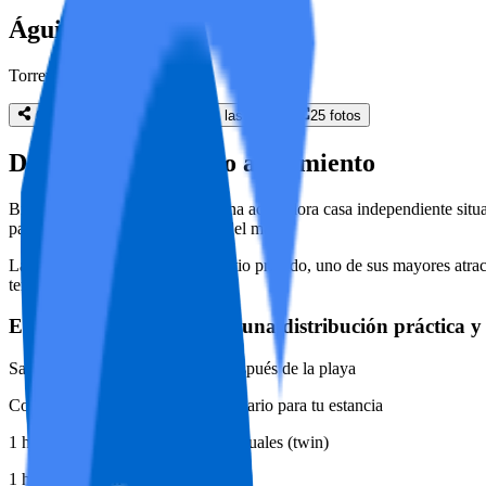
Águilas Home
Torrevieja
Compartir
Mostrar todas las fotos
25
fotos
Detalles de tu futuro alojamiento
Bienvenidos a Águilas Home, una acogedora casa independiente situada
para vacaciones relajadas cerca del mar.
La casa destaca por su amplio patio privado, uno de sus mayores atract
templadas al aire libre.
En el interior encontrarás una distribución práctica 
Salón acogedor para descansar después de la playa
Cocina equipada con todo lo necesario para tu estancia
1 habitación con dos camas individuales (twin)
1 habitación con cama matrimonial