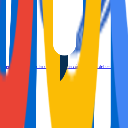
perfecto para disfrutar de una estancia cómoda cerca del centro y las p