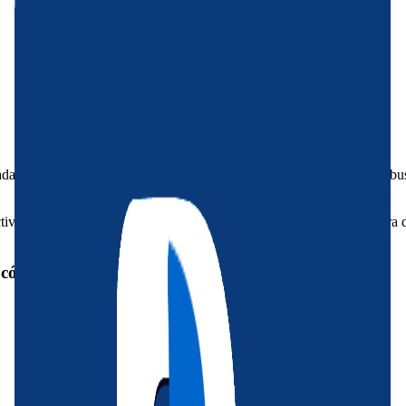
 en Plaza de las Águilas nº 22, Torrevieja. Diseñada para quienes busc
ivos. Equipado con mesas, sillas y barbacoa, es el lugar perfecto para 
y cómoda: