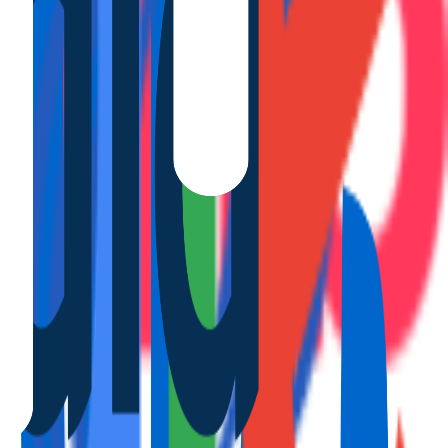
ar de ...
ón con zo...