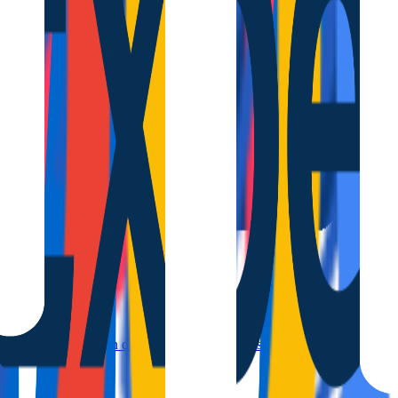
lcón, capacidad para hasta 5 huéspedes y todo lo necesario para disfrut
aya del Acequión, con diseño moderno, amplios espacios y un gran balc