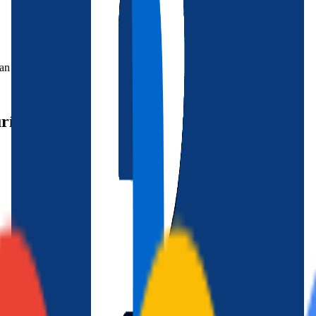
ran compartir vacaciones sin renunciar a su comodidad.
rístico