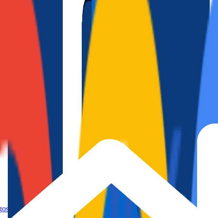
mapa
os
s, con piscina comunitaria y todas las comodidades para disfrutar de T