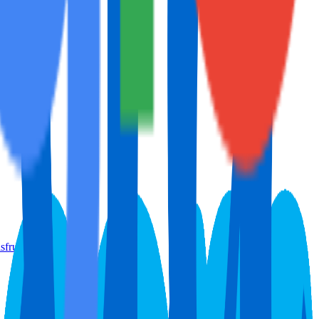
Sant...
fruta...