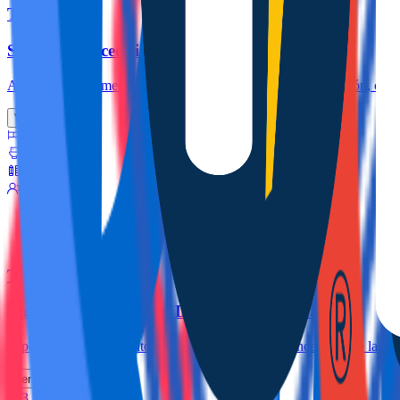
Torrevieja
Sea Breeze Acequión: Balcón a Pasos del Mar
Acogedor apartamento a pocos metros de la Playa del Acequión, con ba
Ver más
2
1
70.0m
5
Torrevieja
Blue Peak Apartment: Diseño Junto al Mar
Espectacular apartamento recién reformado en segunda línea de la Pl
Ver más
3