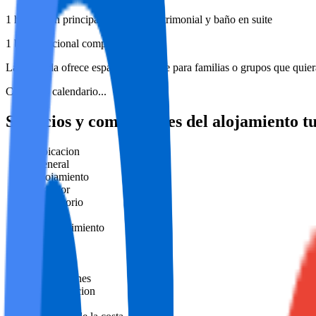
1 habitación principal con cama matrimonial y baño en suite
1 baño adicional completo
La vivienda ofrece espacio suficiente para familias o grupos que quie
Cargando calendario...
Servicios y comodidades del alojamiento tu
Ubicacion
General
Alojamiento
Exterior
Dormitorio
Cocina
Entretenimiento
Internet
Limpieza
Baño
Instalaciones
Climatizacion