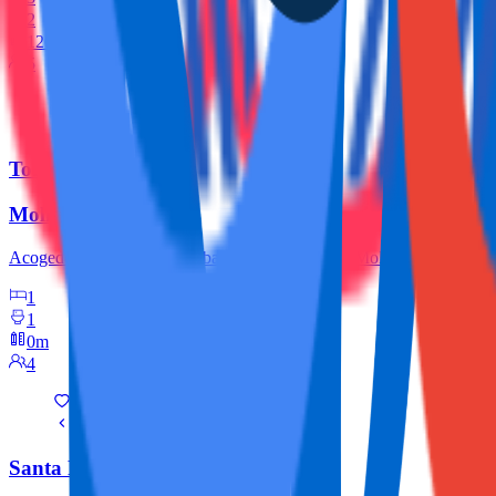
2
120.1m
5
Torrevieja
Molino Apartment
Acogedor apartamento con balcón en la zona del Molino de Torrevieja, 
1
1
0m
4
Santa Pola