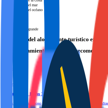
Cerca de la costa
Cerca del mar
Cerca del océano
Ciudad
Costa
Playa
Pueblo grande
Ubicación del alojamiento turístico en el 
Otros alojamientos turísticos recomendad
Torrevieja
Apartamento Edén 3C: Los Naufragos Beach Area
Un apartamento luminoso y acogedor cerca de la Playa de los Náufrago