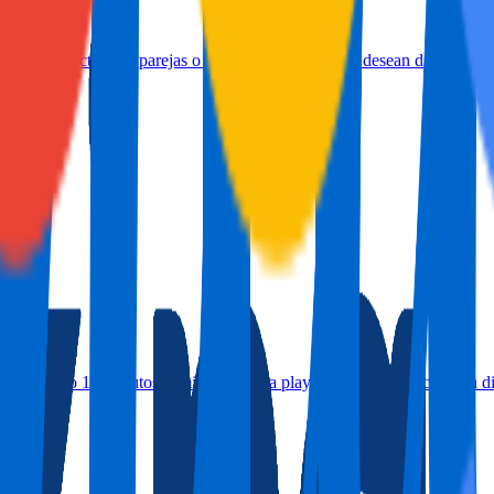
anta, perfecto para parejas o pequeñas familias que desean disfrutar de 
ro, a solo 10 minutos caminando de la playa. El lugar perfecto para dis