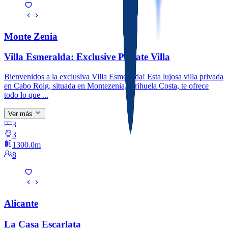
Monte Zenia
Villa Esmeralda: Exclusive Private Villa
Bienvenidos a la exclusiva Villa Esmeralda! Esta lujosa villa privada
en Cabo Roig, situada en Montezenia, Orihuela Costa, te ofrece
todo lo que ...
Ver más
3
3
1300.0m
8
Alicante
La Casa Escarlata